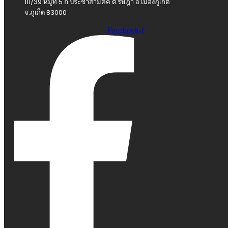
111/39 หมู่ที่ 5 ถ.ประชาสามัคคี ต.รัษฎา อ.เมืองภูเก็ต
จ.ภูเก็ต 83000
Facebook-f