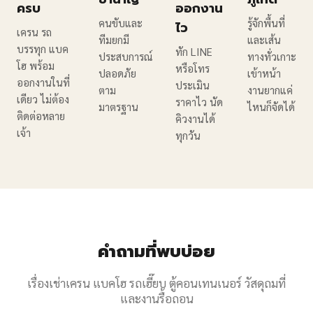
ครบ
ออกงาน
คนขับและ
รู้จักพื้นที่
ไว
เครน รถ
ทีมยกมี
และเส้น
บรรทุก แบค
ทัก LINE
ประสบการณ์
ทางทั่วเกาะ
โฮ พร้อม
หรือโทร
ปลอดภัย
เข้าหน้า
ออกงานในที่
ประเมิน
ตาม
งานยากแค่
เดียว ไม่ต้อง
ราคาไว นัด
มาตรฐาน
ไหนก็จัดได้
ติดต่อหลาย
คิวงานได้
เจ้า
ทุกวัน
คำถามที่พบบ่อย
เรื่องเช่าเครน แบคโฮ รถเฮี๊ยบ ตู้คอนเทนเนอร์ วัสดุถมที่
และงานรื้อถอน