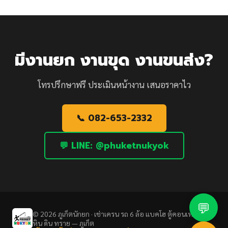
มีงานยก งานขุด งานขนส่ง?
โทรปรึกษาฟรี ประเมินหน้างาน เสนอราคาไว
📞 082-653-2332
💬 LINE: @phuketnukyok
💬
© 2026 ภูเก็ตนักยก · เช่าเครน รถ 6 ล้อ แบคโฮ ตู้คอนเทนเนอร์
หิน ดิน ทราย — ภูเก็ต