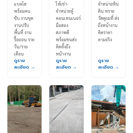
แบคโฮ
ให้เช่า-
จำหน่ายหิน
พร้อมคน
จำหน่ายตู้
ดิน ทราย
ขับ งานขุด
คอนเทนเนอร์
วัสดุถมที่ ส่ง
งานปรับ
มือสอง
ถึงหน้างาน
พื้นที่ งาน
สภาพดี
คิดราคา
รื้อถอน ราย
พร้อมขนส่ง
ตามจริง
วัน/ราย
ติดตั้งถึง
เดือน
หน้างาน
ดูราย
ดูราย
ดูราย
ละเอียด →
ละเอียด →
ละเอียด →