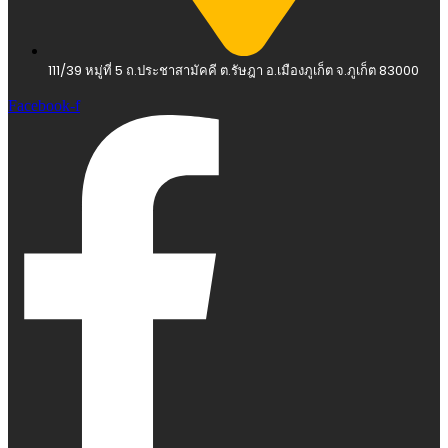
111/39 หมู่ที่ 5 ถ.ประชาสามัคคี ต.รัษฎา อ.เมืองภูเก็ต จ.ภูเก็ต 83000
Facebook-f