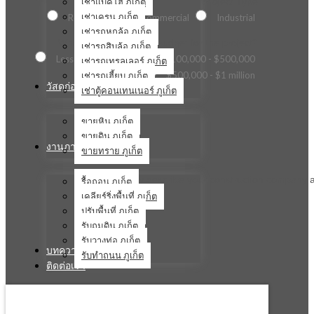
เช่าแบคโฮ ภูเก็ต
Project Type
เช่าเครน ภูเก็ต
Residential
Commercial
Industrial
เช่ารถหกล้อ ภูเก็ต
What is the estimated budget for the project?
เช่ารถสิบล้อ ภูเก็ต
Less than $100,000
$100,000 - $500,000
เช่ารถเทรลเลอร์ ภูเก็ต
เช่ารถเฮี้ยบ ภูเก็ต
$500,000 - $1 million
วัสดุก่อสร้าง
เช่าตู้คอนเทนเนอร์ ภูเก็ต
ขายหิน ภูเก็ต
ขายดิน ภูเก็ต
งานภาคสนาม
ขายทราย ภูเก็ต
Briefly describe your construction company a
รื้อถอน ภูเก็ต
เคลียร์ริ่งพื้นที่ ภูเก็ต
ปรับพื้นที่ ภูเก็ต
รับถมดิน ภูเก็ต
รับวางท่อ ภูเก็ต
บทความ
รับทำถนน ภูเก็ต
ติดต่อเรา