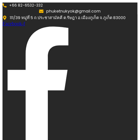
+66 82-6532-332
phuketnukyok@gmail.com
111/39 หมู่ที่ 5 ถ.ประชาสามัคคี ต.รัษฎา อ.เมืองภูเก็ต จ.ภูเก็ต 83000
Facebook-f