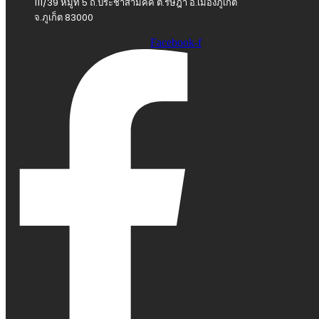
111/39 หมู่ที่ 5 ถ.ประชาสามัคคี ต.รัษฎา อ.เมืองภูเก็ต
จ.ภูเก็ต 83000
Facebook-f