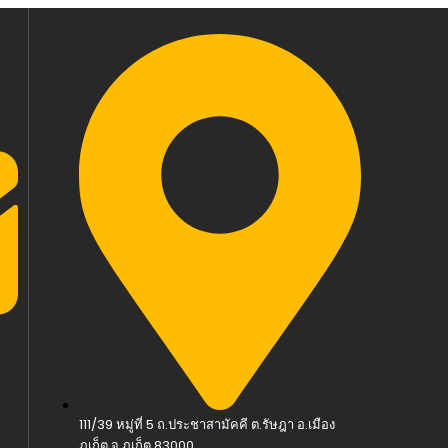
111/39 หมู่ที่ 5 ถ.ประชาสามัคคี ต.รัษฎา อ.เมือง
ภูเก็ต จ.ภูเก็ต 83000