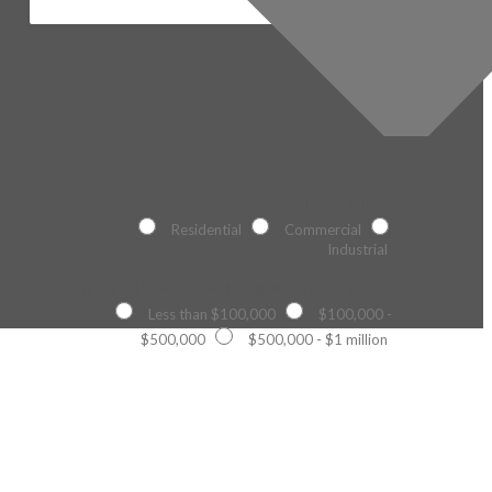
Project Type
Residential
Commercial
Industrial
What is the estimated budget for the project?
Less than $100,000
$100,000 -
$500,000
$500,000 - $1 million