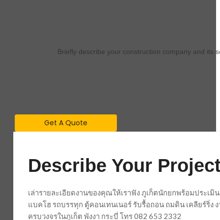
Briefly describe your construction company and its 
Get A Quote
Describe Your Project
เล่ารายละเอียดงานของคุณให้เราฟัง ภูเก็ตนักยกพร้อมประเมิน
แบคโฮ รถบรรทุก ตู้คอนเทนเนอร์ รับรื้อถอน ถมดิน เคลียร์ริ่
ครบวงจรในภูเก็ต พังงา กระบี่ โทร 082 653 2332