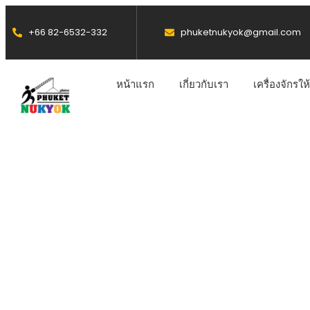
+66 82-6532-332
phuketnukyok@gmail.com
หน้าแรก
เกี่ยวกับเรา
เครื่องจักรให้