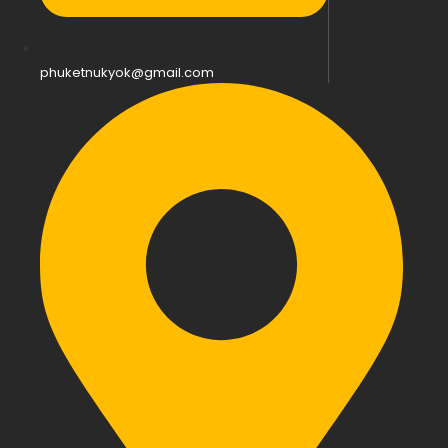
phuketnukyok@gmail.com