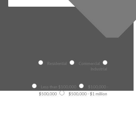
Project Type
Residential
Commercial
Industrial
What is the estimated budget for the project?
Less than $100,000
$100,000 -
$500,000
$500,000 - $1 million