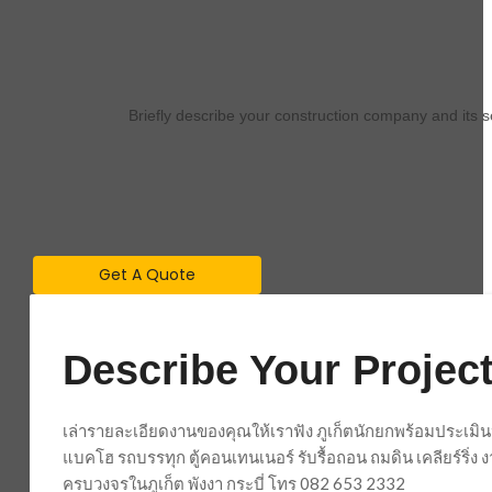
Briefly describe your construction company and its 
Get A Quote
Describe Your Project
เล่ารายละเอียดงานของคุณให้เราฟัง ภูเก็ตนักยกพร้อมประเมิน
แบคโฮ รถบรรทุก ตู้คอนเทนเนอร์ รับรื้อถอน ถมดิน เคลียร์ริ่
ครบวงจรในภูเก็ต พังงา กระบี่ โทร 082 653 2332