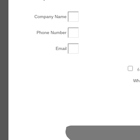
Company Name
Phone Number
Email
6
Wha