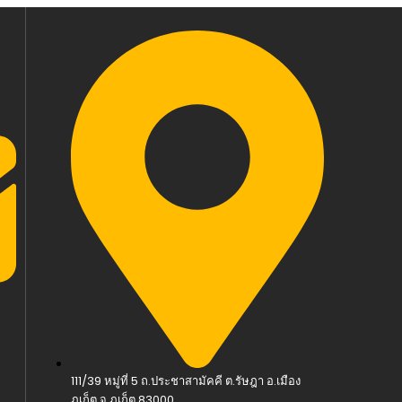
111/39 หมู่ที่ 5 ถ.ประชาสามัคคี ต.รัษฎา อ.เมือง
ภูเก็ต จ.ภูเก็ต 83000