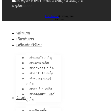
111/39 หมู่ที่ 5 ถ.ประชาสามัคคี ต.รัษฎา อ.เมืองภูเก็ต
จ.ภูเก็ต 83000
Facebook-
X-
Instagram
f
twitter
หน้าแรก
เกี่ยวกับเรา
เครื่องจักรให้เช่า
เช่าแบคโฮ ภูเก็ต
เช่าเครน ภูเก็ต
เช่ารถหกล้อ ภูเก็ต
เช่ารถสิบล้อ ภูเก็ต
เช่ารถเทรลเลอร์
ภูเก็ต
เช่ารถเฮี้ยบ ภูเก็ต
เช่าตู้คอนเทนเนอร์
วัสดุก่อสร้าง
ภูเก็ต
ขายหิน ภูเก็ต