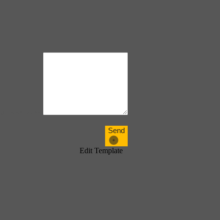
d its services
Send
Edit Template