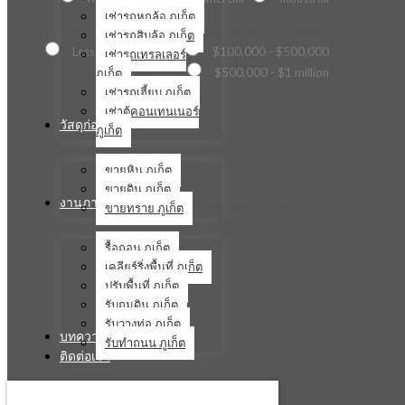
เช่ารถหกล้อ ภูเก็ต
What is the estimated budget for the project?
เช่ารถสิบล้อ ภูเก็ต
Less than $100,000
$100,000 - $500,000
เช่ารถเทรลเลอร์
ภูเก็ต
$500,000 - $1 million
เช่ารถเฮี้ยบ ภูเก็ต
เช่าตู้คอนเทนเนอร์
วัสดุก่อสร้าง
ภูเก็ต
ขายหิน ภูเก็ต
ขายดิน ภูเก็ต
งานภาคสนาม
ขายทราย ภูเก็ต
Briefly describe your construction company an
รื้อถอน ภูเก็ต
เคลียร์ริ่งพื้นที่ ภูเก็ต
ปรับพื้นที่ ภูเก็ต
รับถมดิน ภูเก็ต
รับวางท่อ ภูเก็ต
บทความ
รับทำถนน ภูเก็ต
ติดต่อเรา