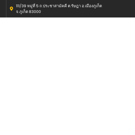
111/39 หมู่ที่ 5 ถ.ประชาสามัคคี ต.รัษฎา อ.เมืองภูเก็ต
จ.ภูเก็ต 83000