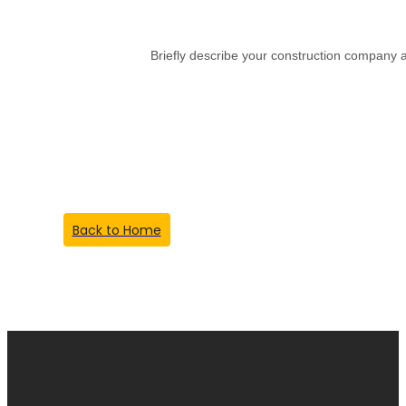
Briefly describe your construction company a
Something Went
Wrong!
Back to Home