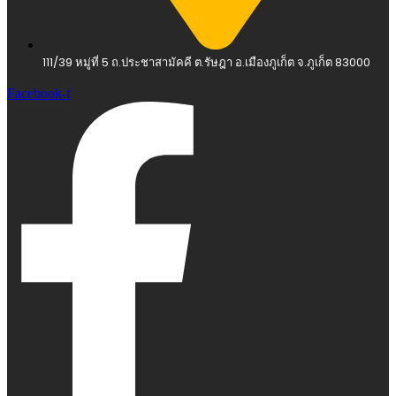
111/39 หมู่ที่ 5 ถ.ประชาสามัคคี ต.รัษฎา อ.เมืองภูเก็ต จ.ภูเก็ต 83000
Facebook-f