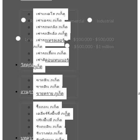
เช่าแบคโฮ ภูเก็ต
Project Type
เช่าเครน ภูเก็ต
Residential
Commercial
Industrial
เช่ารถหกล้อ ภูเก็ต
What is the estimated budget for the project?
เช่ารถสิบล้อ ภูเก็ต
Less than $100,000
$100,000 - $500,000
เช่ารถเทรลเลอร์
ภูเก็ต
$500,000 - $1 million
เช่ารถเฮี้ยบ ภูเก็ต
เช่าตู้คอนเทนเนอร์
วัสดุก่อสร้าง
ภูเก็ต
ขายหิน ภูเก็ต
ขายดิน ภูเก็ต
งานภาคสนาม
ขายทราย ภูเก็ต
Briefly describe your construction company a
รื้อถอน ภูเก็ต
เคลียร์ริ่งพื้นที่ ภูเก็ต
ปรับพื้นที่ ภูเก็ต
รับถมดิน ภูเก็ต
รับวางท่อ ภูเก็ต
บทความ