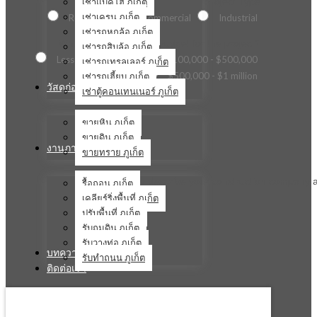
เช่าแบคโฮ ภูเก็ต
Project Type
เช่าเครน ภูเก็ต
Residential
Commercial
Industrial
เช่ารถหกล้อ ภูเก็ต
What is the estimated budget for the project?
เช่ารถสิบล้อ ภูเก็ต
Less than $100,000
$100,000 - $500,000
เช่ารถเทรลเลอร์ ภูเก็ต
เช่ารถเฮี้ยบ ภูเก็ต
$500,000 - $1 million
วัสดุก่อสร้าง
เช่าตู้คอนเทนเนอร์ ภูเก็ต
ขายหิน ภูเก็ต
ขายดิน ภูเก็ต
งานภาคสนาม
ขายทราย ภูเก็ต
Briefly describe your construction company a
รื้อถอน ภูเก็ต
เคลียร์ริ่งพื้นที่ ภูเก็ต
ปรับพื้นที่ ภูเก็ต
รับถมดิน ภูเก็ต
รับวางท่อ ภูเก็ต
บทความ
รับทำถนน ภูเก็ต
ติดต่อเรา