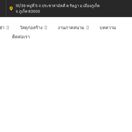
111/39 หมู่ที่ 5 ถ.ประชาสามัคคี ต.รัษฎา อ.เมืองภูเก็ต
จ.ภูเก็ต 83000
ช่า
วัสดุก่อสร้าง
งานภาคสนาม
บทความ
ติดต่อเรา