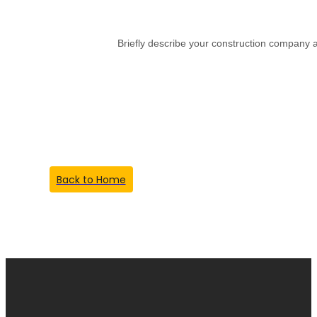
Briefly describe your construction company a
Something Went
Wrong!
Back to Home