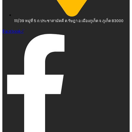
111/39 หมู่ที่ 5 ถ.ประชาสามัคคี ต.รัษฎา อ.เมืองภูเก็ต จ.ภูเก็ต 83000
Facebook-f