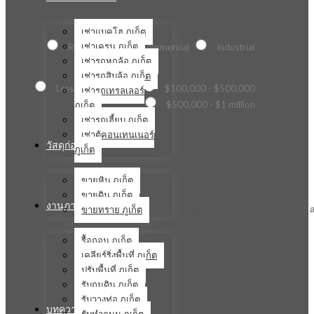
เช่าแบคโฮ ภูเก็ต
Project Type
เช่าเครน ภูเก็ต
Residential
Commercial
Industrial
เช่ารถหกล้อ ภูเก็ต
What is the estimated budget for the project?
เช่ารถสิบล้อ ภูเก็ต
Less than $100,000
$100,000 - $500,000
เช่ารถเทรลเลอร์
ภูเก็ต
$500,000 - $1 million
เช่ารถเฮี้ยบ ภูเก็ต
เช่าตู้คอนเทนเนอร์
วัสดุก่อสร้าง
ภูเก็ต
ขายหิน ภูเก็ต
ขายดิน ภูเก็ต
งานภาคสนาม
ขายทราย ภูเก็ต
Briefly describe your construction company a
รื้อถอน ภูเก็ต
เคลียร์ริ่งพื้นที่ ภูเก็ต
ปรับพื้นที่ ภูเก็ต
รับถมดิน ภูเก็ต
รับวางท่อ ภูเก็ต
บทความ