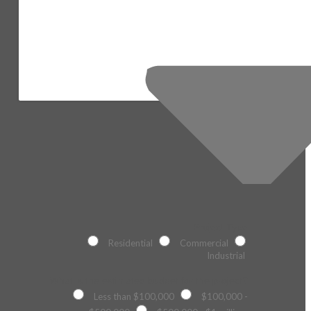
Project Type
Residential
Commercial
Industrial
What is the estimated budget for the project?
Less than $100,000
$100,000 -