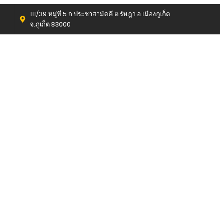
111/39 หมู่ที่ 5 ถ.ประชาสามัคคี ต.รัษฎา อ.เมืองภูเก็ต
จ.ภูเก็ต 83000