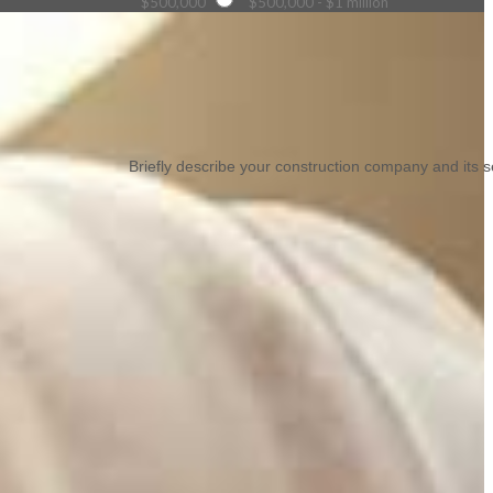
$500,000
$500,000 - $1 million
Briefly describe your construction company and its 