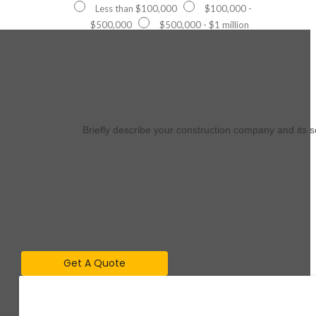
Less than $100,000
$100,000 -
$500,000
$500,000 - $1 million
Briefly describe your construction company and its 
Get A Quote