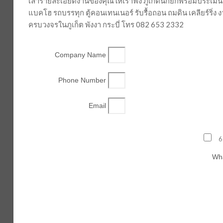
เล่ารายละเอียดงานของคุณให้เราฟัง ภูเก็ตนักยกพร้อมประเมิน
แบคโฮ รถบรรทุก ตู้คอนเทนเนอร์ รับรื้อถอน ถมดิน เคลียร์ริ่
ครบวงจรในภูเก็ต พังงา กระบี่ โทร 082 653 2332
Company Name
Phone Number
Email
6
Wha