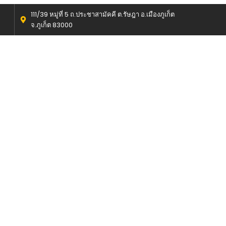
111/39 หมู่ที่ 5 ถ.ประชาสามัคคี ต.รัษฎา อ.เมืองภูเก็ต
จ.ภูเก็ต 83000