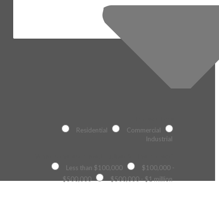
Project Type
Residential
Commercial
Industrial
What is the estimated budget for the project?
Less than $100,000
$100,000 -
$500,000
$500,000 - $1 million