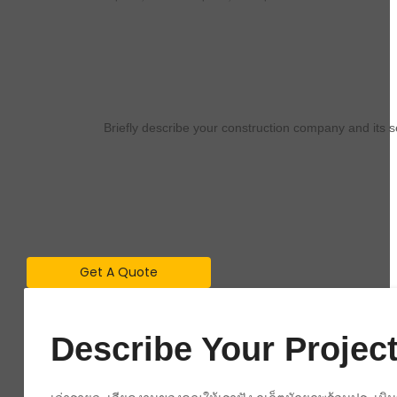
Briefly describe your construction company and its 
Get A Quote
Describe Your Project