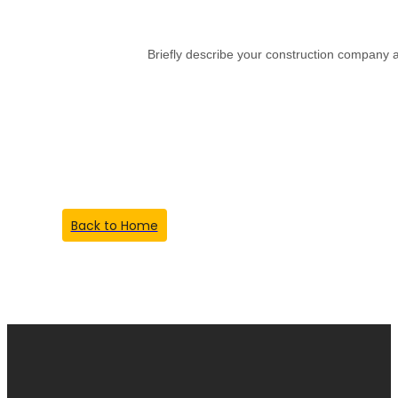
Briefly describe your construction company a
Something Went
Wrong!
Back to Home