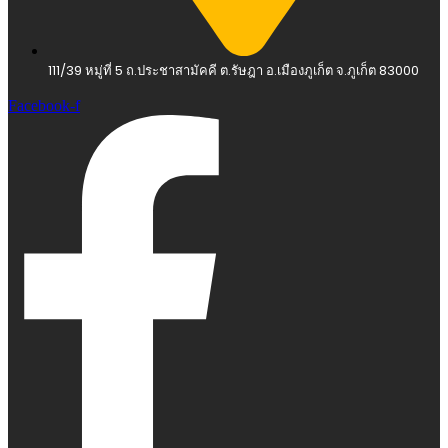
111/39 หมู่ที่ 5 ถ.ประชาสามัคคี ต.รัษฎา อ.เมืองภูเก็ต จ.ภูเก็ต 83000
Facebook-f