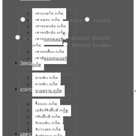
เช่าแบคโฮ ภูเก็ต
Project Type
เช่าเครน ภูเก็ต
Residential
Commercial
Industrial
เช่ารถหกล้อ ภูเก็ต
What is the estimated budget for the project?
เช่ารถสิบล้อ ภูเก็ต
Less than $100,000
$100,000 - $500,000
เช่ารถเทรลเลอร์
ภูเก็ต
$500,000 - $1 million
เช่ารถเฮี้ยบ ภูเก็ต
เช่าตู้คอนเทนเนอร์
วัสดุก่อสร้าง
ภูเก็ต
ขายหิน ภูเก็ต
ขายดิน ภูเก็ต
งานภาคสนาม
ขายทราย ภูเก็ต
Briefly describe your construction company a
รื้อถอน ภูเก็ต
เคลียร์ริ่งพื้นที่ ภูเก็ต
ปรับพื้นที่ ภูเก็ต
รับถมดิน ภูเก็ต
รับวางท่อ ภูเก็ต
บทความ