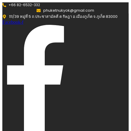
+66 82-6532-332
phuketnukyok@gmail.com
111/39 หมู่ที่ 5 ถ.ประชาสามัคคี ต.รัษฎา อ.เมืองภูเก็ต จ.ภูเก็ต 83000
Facebook-f