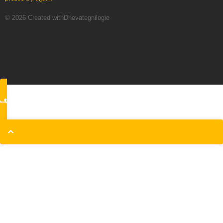
© 2026 Created withDhevategnilogie