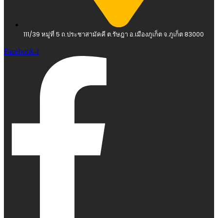
111/39 หมู่ที่ 5 ถ.ประชาสามัคคี ต.รัษฎา อ.เมืองภูเก็ต จ.ภูเก็ต 83000
Facebook-f