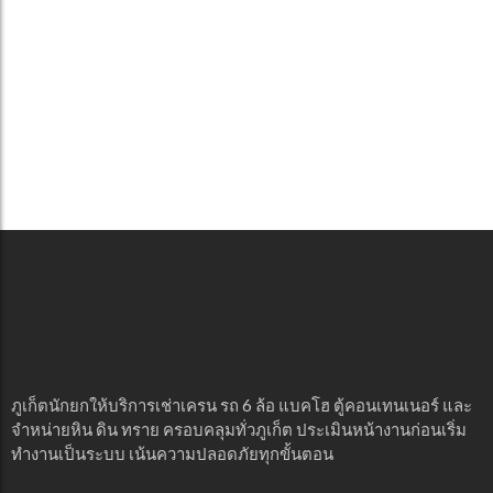
ภูเก็ตนักยกให้บริการเช่าเครน รถ 6 ล้อ แบคโฮ ตู้คอนเทนเนอร์ และ
จำหน่ายหิน ดิน ทราย ครอบคลุมทั่วภูเก็ต ประเมินหน้างานก่อนเริ่ม
ทำงานเป็นระบบ เน้นความปลอดภัยทุกขั้นตอน