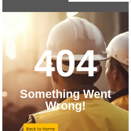
404
Something Went
Wrong!
Back to Home