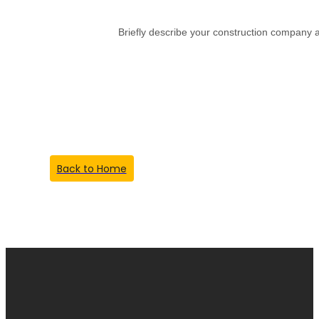
Briefly describe your construction company a
Something Went
Wrong!
Back to Home