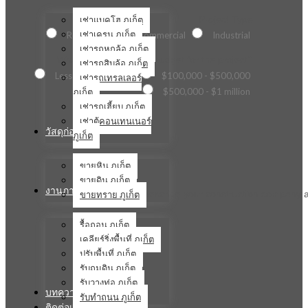
เช่าแบคโฮ ภูเก็ต
Project Type
เช่าเครน ภูเก็ต
Residential
Commercial
Industrial
เช่ารถหกล้อ ภูเก็ต
What is the estimated budget for the project?
เช่ารถสิบล้อ ภูเก็ต
Less than $100,000
$100,000 - $500,000
เช่ารถเทรลเลอร์
ภูเก็ต
$500,000 - $1 million
เช่ารถเฮี้ยบ ภูเก็ต
เช่าตู้คอนเทนเนอร์
วัสดุก่อสร้าง
ภูเก็ต
ขายหิน ภูเก็ต
ขายดิน ภูเก็ต
งานภาคสนาม
ขายทราย ภูเก็ต
Briefly describe your construction company a
รื้อถอน ภูเก็ต
เคลียร์ริ่งพื้นที่ ภูเก็ต
ปรับพื้นที่ ภูเก็ต
รับถมดิน ภูเก็ต
รับวางท่อ ภูเก็ต
บทความ
รับทำถนน ภูเก็ต
ติดต่อเรา