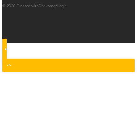
© 2026 Created withDhevategnilogie