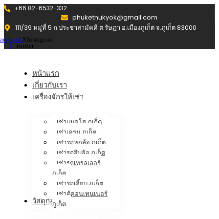
+66 82-6532-332
phuketnukyok@gmail.com
111/39 หมู่ที่ 5 ถ.ประชาสามัคคี ต.รัษฎา อ.เมืองภูเก็ต จ.ภูเก็ต 83000
acebook-
X-
Instagram
f
twitter
หน้าแรก
เกี่ยวกับเรา
เครื่องจักรให้เช่า
เช่าแบคโฮ ภูเก็ต
เช่าเครน ภูเก็ต
เช่ารถหกล้อ ภูเก็ต
เช่ารถสิบล้อ ภูเก็ต
เช่ารถเทรลเลอร์
ภูเก็ต
เช่ารถเฮี้ยบ ภูเก็ต
เช่าตู้คอนเทนเนอร์
วัสดุก่อสร้าง
ภูเก็ต