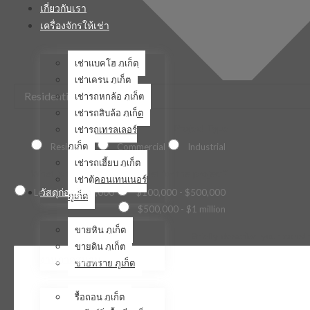
เกี่ยวกับเรา
เครื่องจักรให้เช่า
เช่าแบคโฮ ภูเก็ต
เช่าเครน ภูเก็ต
เช่ารถหกล้อ ภูเก็ต
เช่ารถสิบล้อ ภูเก็ต
Project Type
เช่ารถเทรลเลอร์
ภูเก็ต
Residential
Commercial
Industrial
เช่ารถเฮี้ยบ ภูเก็ต
What is the estimated budget for the project?
เช่าตู้คอนเทนเนอร์
วัสดุก่อสร้าง
Less than $100,000
$100,000 - $500,000
ภูเก็ต
$500,000 - $1 million
ขายหิน ภูเก็ต
Briefly describe your const
ขายดิน ภูเก็ต
งานภาคสนาม
ขายทราย ภูเก็ต
รื้อถอน ภูเก็ต