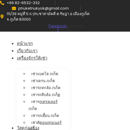
+66 82-6532-332
phuketnukyok@gmail.com
111/39 หมู่ที่ 5 ถ.ประชาสามัคคี ต.รัษฎา อ.เมืองภูเก็ต
จ.ภูเก็ต 83000
Facebook-
X-
Instagram
f
twitter
หน้าแรก
เกี่ยวกับเรา
เครื่องจักรให้เช่า
เช่าแบคโฮ ภูเก็ต
เช่าเครน ภูเก็ต
เช่ารถหกล้อ ภูเก็ต
เช่ารถสิบล้อ ภูเก็ต
เช่ารถเทรลเลอร์
ภูเก็ต
เช่ารถเฮี้ยบ ภูเก็ต
เช่าตู้คอนเทนเนอร์
วัสดุก่อสร้าง
ภูเก็ต