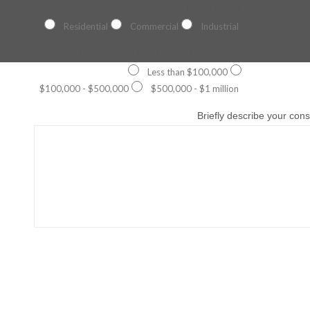
Project Type
Residential
Commercial
Industrial
What is the estimated budget for the project?
Less than $100,000
$100,000 - $500,000
$500,000 - $1 million
Briefly describe your con