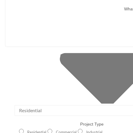
What
Project Type
Residential
Commercial
Industrial