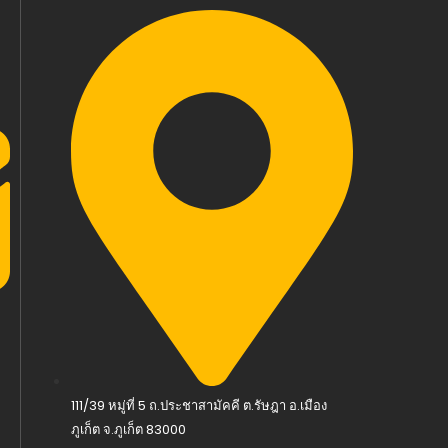
111/39 หมู่ที่ 5 ถ.ประชาสามัคคี ต.รัษฎา อ.เมือง
ภูเก็ต จ.ภูเก็ต 83000